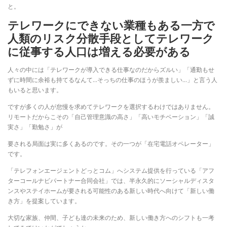
と。
テレワークにできない業種もある一方で
人類のリスク分散手段としてテレワーク
に従事する人口は増える必要がある
人々の中には「テレワークが導入できる仕事なのだからズルい」「通勤もせ
ずに時間に余裕も持てるなんて…そっちの仕事のほうが羨ましい…」と言う人
もいると思います。
ですが多くの人が怠慢を求めてテレワークを選択するわけではありません。
リモートだからこその「自己管理意識の高さ」「高いモチベーション」「誠
実さ」「勤勉さ」が
要される局面は実に多くあるのです。その一つが「在宅電話オペレーター」
です。
「テレフォンエージェントどっとコム」へシステム提供を行っている「アフ
ターコールナビパートナー合同会社」では、半永久的にソーシャルディスタ
ンスやステイホームが要される可能性のある新しい時代へ向けて「新しい働
き方」を提案しています。
大切な家族、仲間、子ども達の未来のため、新しい働き方へのシフトも一考